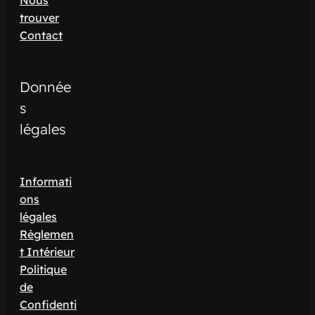
trouver
Contact
Donnée
s
légales
Informati
ons
légales
Règlemen
t Intérieur
Politique
de
Confidenti