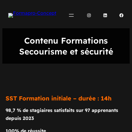
Aller
au
Instagram
LinkedIn
Face
contenu
Contenu Formations
Secourisme et sécurité
SST Formation initiale – durée : 14h
98,7 % de stagiaires satisfaits sur 97 apprenants
depuis 2023
100% de réussite